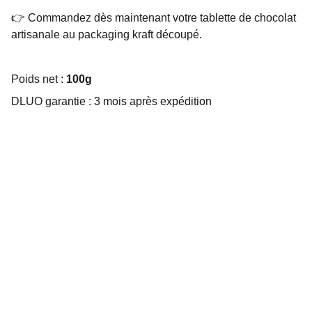
👉 Commandez dès maintenant votre tablette de chocolat
artisanale au packaging kraft découpé.
Poids net :
100g
DLUO garantie : 3 mois après expédition
Choco Perso
Offrez des chocolats personnalisés et 
gourmands.
EMBALLAGE SUR MESURE