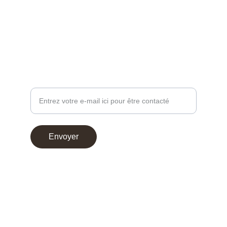
contact@chocoperso.fr
Tél: +33 02 47 38 24 13
PROFESSIONNEL - DEMANDE DE CONTACT
Votre adresse e-mail
Envoyer
© 2025. Choco Perso
Conditions générales de vente
Mentions légales