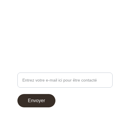
EMBALLAGE SUR MESURE
contact@chocoperso.fr
Tél: +33 02 47 38 24 13
PROFESSIONNEL - DEMANDE DE CONTACT
Votre adresse e-mail
Envoyer
© 2025. Choco Perso