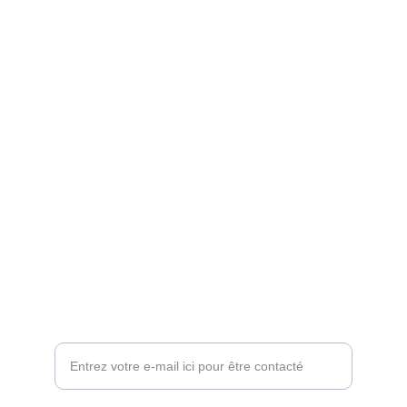
Choco Perso
Offrez des chocolats personnalisés et 
gourmands.
EMBALLAGE SUR MESURE
contact@chocoperso.fr
Tél: +33 02 47 38 24 13
PROFESSIONNEL - DEMANDE DE CONTACT
Votre adresse e-mail