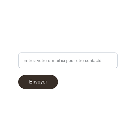
contact@chocoperso.fr
Tél: +33 02 47 38 24 13
PROFESSIONNEL - DEMANDE DE CONTACT
Votre adresse e-mail
Envoyer
© 2025. Choco Perso
Conditions générales de vente
Mentions légales