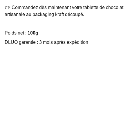
👉 Commandez dès maintenant votre tablette de chocolat
artisanale au packaging kraft découpé.
Poids net :
100g
DLUO garantie : 3 mois après expédition
Choco Perso
Offrez des chocolats personnalisés et 
gourmands.
EMBALLAGE SUR MESURE