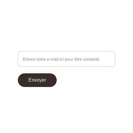
contact@chocoperso.fr
Tél: +33 02 47 38 24 13
PROFESSIONNEL - DEMANDE DE CONTACT
Votre adresse e-mail
Envoyer
© 2025. Choco Perso
Conditions générales de vente
Mentions légales