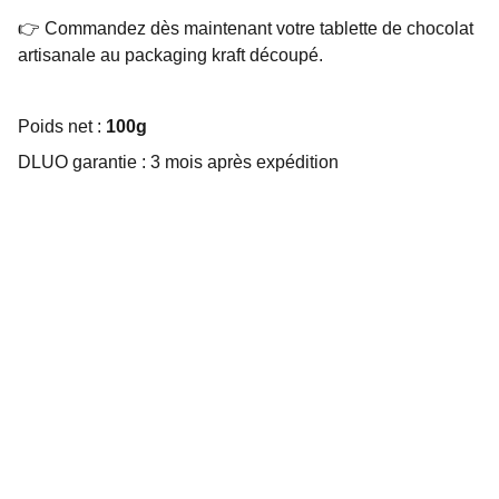
👉 Commandez dès maintenant votre tablette de chocolat
artisanale au packaging kraft découpé.
Poids net :
100g
DLUO garantie : 3 mois après expédition
Choco Perso
Offrez des chocolats personnalisés et 
gourmands.
EMBALLAGE SUR MESURE