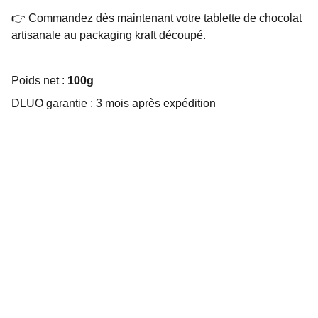
👉 Commandez dès maintenant votre tablette de chocolat
artisanale au packaging kraft découpé.
Poids net :
100g
DLUO garantie : 3 mois après expédition
Choco Perso
Offrez des chocolats personnalisés et 
gourmands.
EMBALLAGE SUR MESURE