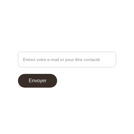
contact@chocoperso.fr
Tél: +33 02 47 38 24 13
PROFESSIONNEL - DEMANDE DE CONTACT
Votre adresse e-mail
Envoyer
© 2025. Choco Perso
Conditions générales de vente
Mentions légales