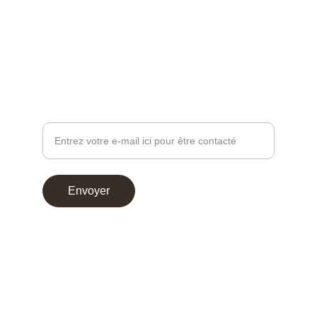
contact@chocoperso.fr
Tél: +33 02 47 38 24 13
PROFESSIONNEL - DEMANDE DE CONTACT
Votre adresse e-mail
Envoyer
© 2025. Choco Perso
Conditions générales de vente
Mentions légales