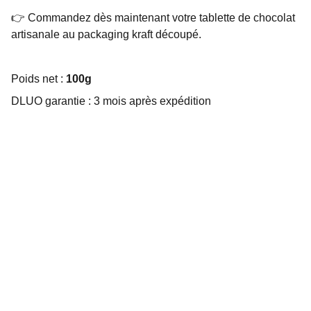
👉 Commandez dès maintenant votre tablette de chocolat
artisanale au packaging kraft découpé.
Poids net :
100g
DLUO garantie : 3 mois après expédition
Choco Perso
Offrez des chocolats personnalisés et 
gourmands.
EMBALLAGE SUR MESURE