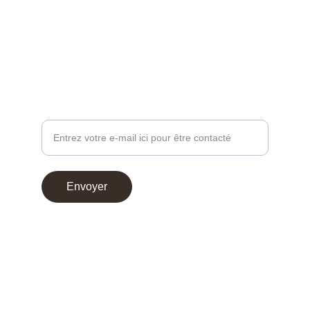
contact@chocoperso.fr
Tél: +33 02 47 38 24 13
PROFESSIONNEL - DEMANDE DE CONTACT
Votre adresse e-mail
Envoyer
© 2025. Choco Perso
Conditions générales de vente
Mentions légales