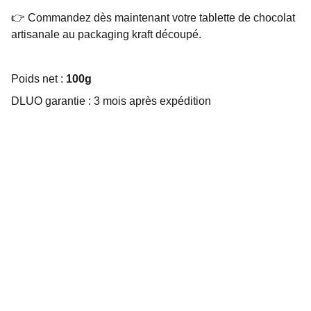
👉 Commandez dès maintenant votre tablette de chocolat
artisanale au packaging kraft découpé.
Poids net :
100g
DLUO garantie : 3 mois après expédition
Choco Perso
Offrez des chocolats personnalisés et 
gourmands.
EMBALLAGE SUR MESURE