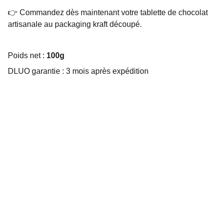
👉 Commandez dès maintenant votre tablette de chocolat
artisanale au packaging kraft découpé.
Poids net :
100g
DLUO garantie : 3 mois après expédition
Choco Perso
Offrez des chocolats personnalisés et 
gourmands.
EMBALLAGE SUR MESURE