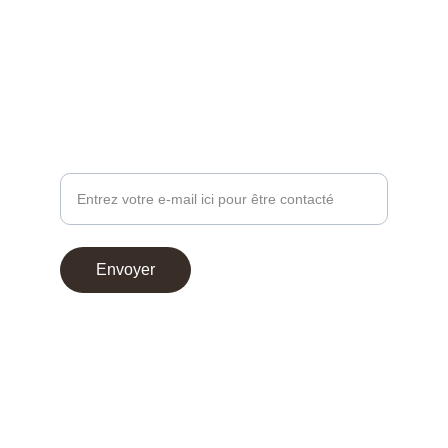
contact@chocoperso.fr
Tél: +33 02 47 38 24 13
PROFESSIONNEL - DEMANDE DE CONTACT
Votre adresse e-mail
Envoyer
© 2025. Choco Perso
Conditions générales de vente
Mentions légales