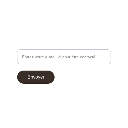
contact@chocoperso.fr
Tél: +33 02 47 38 24 13
PROFESSIONNEL - DEMANDE DE CONTACT
Votre adresse e-mail
Envoyer
© 2025. Choco Perso
Conditions générales de vente
Mentions légales