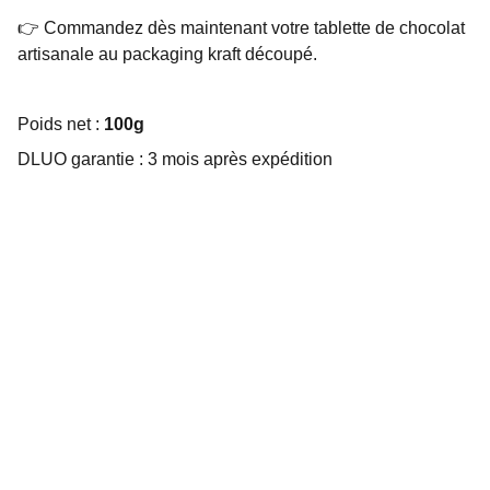
👉 Commandez dès maintenant votre tablette de chocolat
artisanale au packaging kraft découpé.
Poids net :
100g
DLUO garantie : 3 mois après expédition
Choco Perso
Offrez des chocolats personnalisés et 
gourmands.
EMBALLAGE SUR MESURE