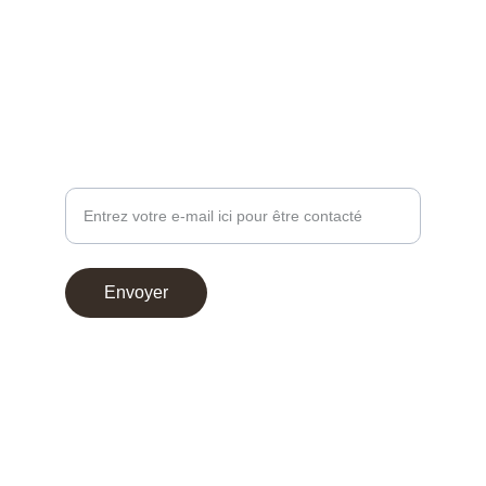
contact@chocoperso.fr
Tél: +33 02 47 38 24 13
PROFESSIONNEL - DEMANDE DE CONTACT
Votre adresse e-mail
Envoyer
© 2025. Choco Perso
Conditions générales de vente
Mentions légales