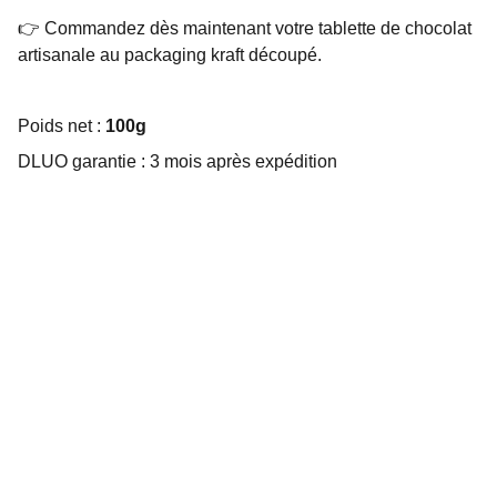
👉 Commandez dès maintenant votre tablette de chocolat
artisanale au packaging kraft découpé.
Poids net :
100g
DLUO garantie : 3 mois après expédition
Choco Perso
Offrez des chocolats personnalisés et 
gourmands.
EMBALLAGE SUR MESURE