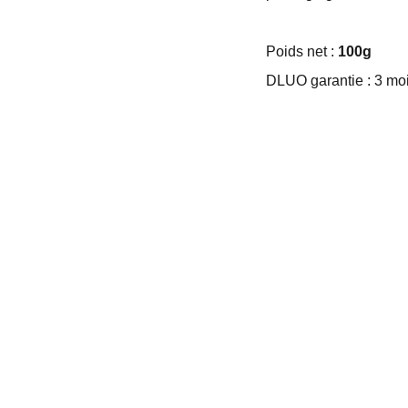
Poids net :
100g
DLUO garantie : 3 moi
EMBALLAGE SUR MESURE
Tél: +33 02 47 38 24 13
contact@chocoperso.fr