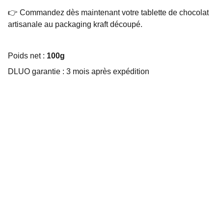
👉 Commandez dès maintenant votre tablette de chocolat
artisanale au packaging kraft découpé.
Poids net :
100g
DLUO garantie : 3 mois après expédition
Choco Perso
Offrez des chocolats personnalisés et 
gourmands.
EMBALLAGE SUR MESURE