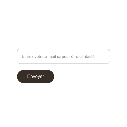
contact@chocoperso.fr
Tél: +33 02 47 38 24 13
PROFESSIONNEL - DEMANDE DE CONTACT
Votre adresse e-mail
Envoyer
© 2025. Choco Perso
Conditions générales de vente
Mentions légales