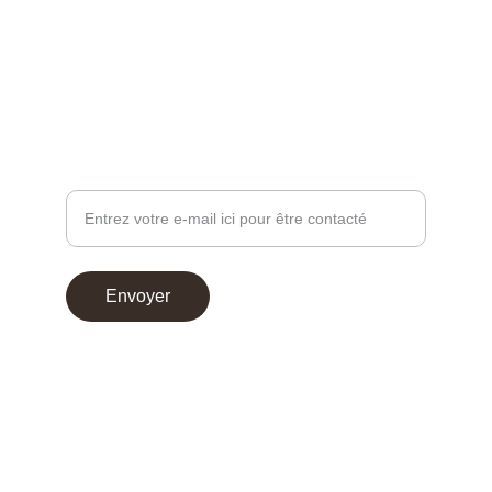
contact@chocoperso.fr
Tél: +33 02 47 38 24 13
PROFESSIONNEL - DEMANDE DE CONTACT
Votre adresse e-mail
Envoyer
© 2025. Choco Perso
Conditions générales de vente
Mentions légales