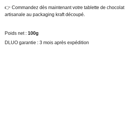
👉 Commandez dès maintenant votre tablette de chocolat
artisanale au packaging kraft découpé.
Poids net :
100g
DLUO garantie : 3 mois après expédition
Choco Perso
Offrez des chocolats personnalisés et 
gourmands.
EMBALLAGE SUR MESURE