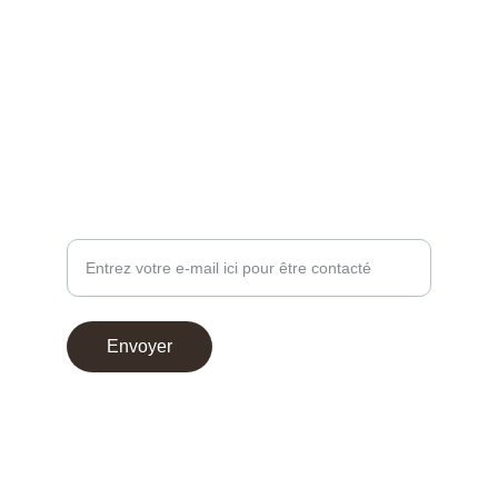
EMBALLAGE SUR MESURE
contact@chocoperso.fr
Tél: +33 02 47 38 24 13
PROFESSIONNEL - DEMANDE DE CONTACT
Votre adresse e-mail
Envoyer
© 2025. Choco Perso